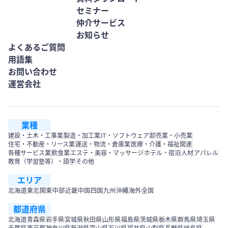
セミナー
仲介サービス
お知らせ
よくあるご質問
用語集
お問い合わせ
運営会社
業種
建設・土木・工事業
製造・加工業
IT・ソフトウェア
卸売業・小売業
住宅・不動産・リース業
運送・物流・倉庫業
医療・介護・福祉関連
各種サービス業
飲食業
エステ・美容・マッサージ
ホテル・宿泊
人材
アパレル
教育（学習塾等）・語学
その他
エリア
北海道
東北
関東
中部
近畿
中国
四国
九州
沖縄
海外
全国
都道府県
北海道
青森県
岩手県
宮城県
秋田県
山形県
福島県
茨城県
栃木県
群馬県
埼玉県