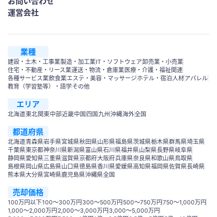
お問い合わせ
運営会社
業種
建設・土木・工事業
製造・加工業
IT・ソフトウェア
卸売業・小売業
住宅・不動産・リース業
運送・物流・倉庫業
医療・介護・福祉関連
各種サービス業
飲食業
エステ・美容・マッサージ
ホテル・宿泊
人材
アパレル
教育（学習塾等）・語学
その他
エリア
北海道
東北
関東
中部
近畿
中国
四国
九州
沖縄
海外
全国
都道府県
北海道
青森県
岩手県
宮城県
秋田県
山形県
福島県
茨城県
栃木県
群馬県
埼玉県
千葉県
東京都
神奈川県
新潟県
富山県
石川県
福井県
山梨県
長野県
岐阜県
静岡県
愛知県
三重県
滋賀県
京都府
大阪府
兵庫県
奈良県
和歌山県
鳥取県
島根県
岡山県
広島県
山口県
徳島県
香川県
愛媛県
高知県
福岡県
佐賀県
長崎県
熊本県
大分県
宮崎県
鹿児島県
沖縄県
全国
売却価格
100万円以下
100〜300万円
300〜500万円
500～750万円
750〜1,000万円
1,000～2,000万円
2,000～3,000万円
3,000～5,000万円