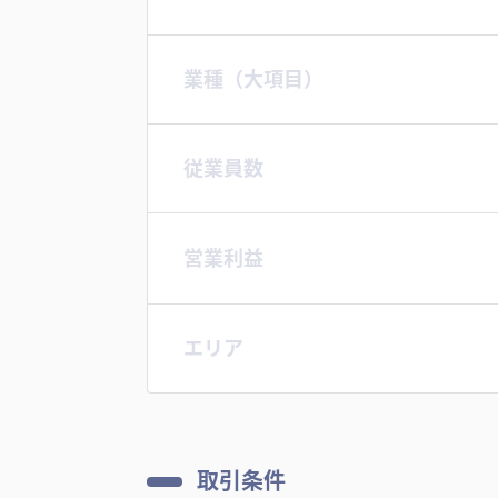
業種（大項目）
従業員数
営業利益
エリア
取引条件