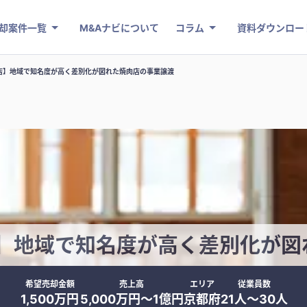
却案件一覧
M&Aナビについて
コラム
資料ダウンロー
店】地域で知名度が高く差別化が図れた焼肉店の事業譲渡
店】地域で知名度が高く差別化が図
希望売却金額
売上高
エリア
従業員数
1,500万円
5,000万円〜1億円
京都府
21人〜30人