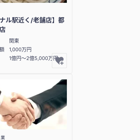
ナル駅近く/老舗店】都
店
関東
額
1,000万円
1億円〜2億5,000万円
ス業