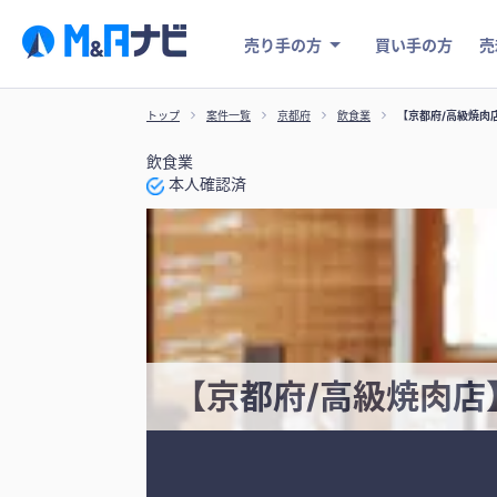
売り手の方
買い手の方
売
トップ
案件一覧
京都府
飲食業
【京都府/高級焼肉
飲食業
本人確認済
【京都府/高級焼肉