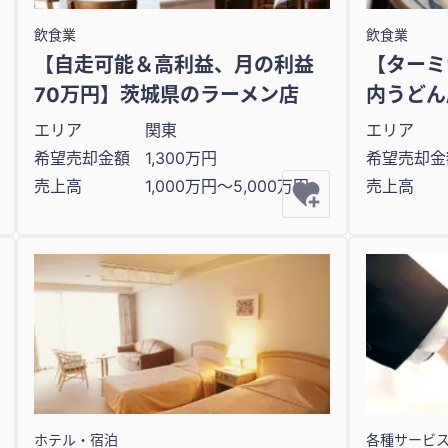
飲食業
飲食業
【自走可能＆高利益、月の利益
【ターミ
70万円】茨城県のラーメン店
内うどん
エリア
関東
エリア
希望売却金額
1,300万円
希望売却金
売上高
1,000万円〜5,000万円
売上高
ホテル・宿泊
各種サービ