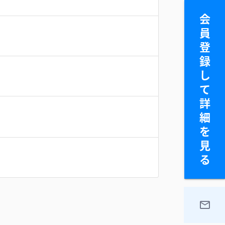
会
員
登
録
し
て
詳
細
を
見
る