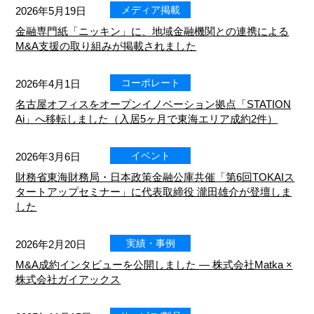
メディア掲載
2026年5月19日
金融専門紙「ニッキン」に、地域金融機関との連携による
M&A支援の取り組みが掲載されました
コーポレート
2026年4月1日
名古屋オフィスをオープンイノベーション拠点「STATION
Ai」へ移転しました（入居5ヶ月で東海エリア成約2件）
イベント
2026年3月6日
財務省東海財務局・日本政策金融公庫共催「第6回TOKAIス
タートアップセミナー」に代表取締役 瀧田雄介が登壇しま
した
実績・事例
2026年2月20日
M&A成約インタビューを公開しました — 株式会社Matka ×
株式会社ガイアックス