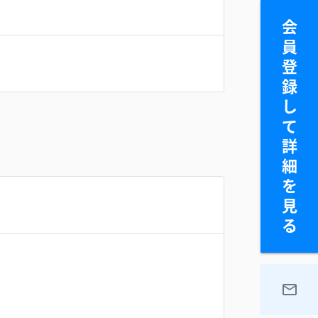
会
員
登
録
し
て
詳
細
を
見
る