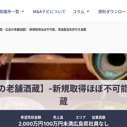
却案件一覧
M&Aナビについて
コラム
資料ダウンロー
年超・広島の老舗酒蔵】-新規取得ほぼ不可能、清酒製造免許付き酒蔵
島の老舗酒蔵】-新規取得ほぼ不可
蔵
希望売却金額
売上高
エリア
従業員数
2,000万円
100万円未満
広島県
社員なし