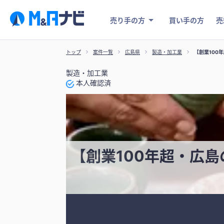
売り手の方
買い手の方
売
トップ
案件一覧
広島県
製造・加工業
【創業100
製造・加工業
本人確認済
【創業100年超・広