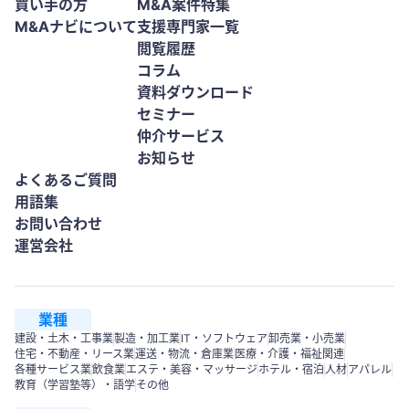
買い手の方
M&A案件特集
M&Aナビについて
支援専門家一覧
閲覧履歴
コラム
資料ダウンロード
セミナー
仲介サービス
お知らせ
よくあるご質問
用語集
お問い合わせ
運営会社
業種
建設・土木・工事業
製造・加工業
IT・ソフトウェア
卸売業・小売業
住宅・不動産・リース業
運送・物流・倉庫業
医療・介護・福祉関連
各種サービス業
飲食業
エステ・美容・マッサージ
ホテル・宿泊
人材
アパレル
教育（学習塾等）・語学
その他