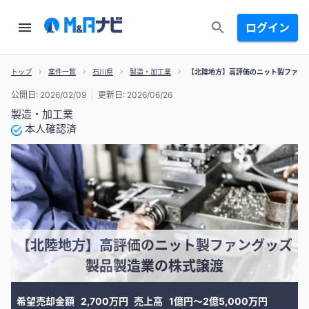
ログイン
トップ
案件一覧
石川県
製造・加工業
【北陸地⽅】⾼評価のニット製ファン
公開日: 2026/02/09
更新日: 2026/06/26
製造・加工業
本人確認済
【北陸地⽅】⾼評価のニット製ファングッズ
製品製造業の株式譲渡
希望売却金額
2,700万円
売上高
1億円〜2億5,000万円