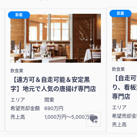
新着
新着
飲食業
飲食業
【自走可
【遠方可＆自走可能＆安定黒
り、看板
字】地元で人気の唐揚げ専門店
専門店
エリア
関東
エリア
希望売却金額
690万円
希望売却金
売上高
1,000万円〜5,000万円
売上高