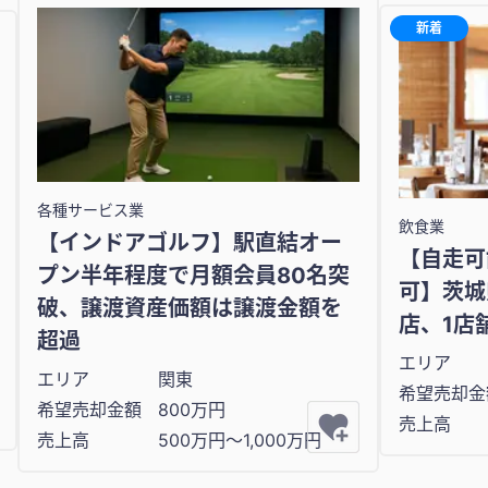
新着
各種サービス業
飲食業
【インドアゴルフ】駅直結オー
【自走可
プン半年程度で月額会員80名突
可】茨城
破、譲渡資産価額は譲渡金額を
店、1店
超過
エリア
エリア
関東
希望売却金
希望売却金額
800万円
売上高
売上高
500万円〜1,000万円