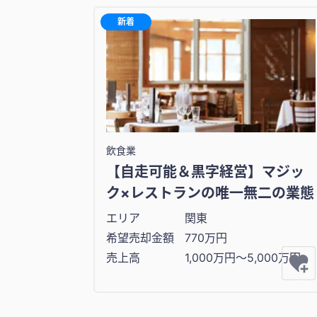
新着
飲食業
【自走可能＆黒字経営】マジッ
ク×レストランの唯一無二の業態
エリア
関東
希望売却金額
770万円
売上高
1,000万円〜5,000万円