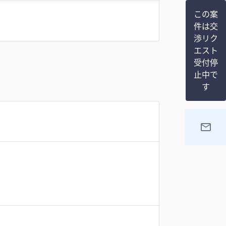
この案
件は交
渉リク
エスト
受付停
止中で
す