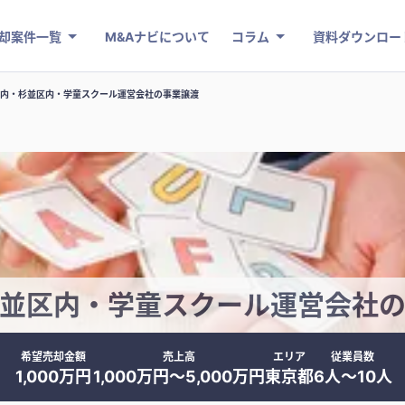
却案件一覧
M&Aナビについて
コラム
資料ダウンロー
内・杉並区内・学童スクール運営会社の事業譲渡
並区内・学童スクール運営会社
希望売却金額
売上高
エリア
従業員数
1,000万円
1,000万円〜5,000万円
東京都
6人〜10人