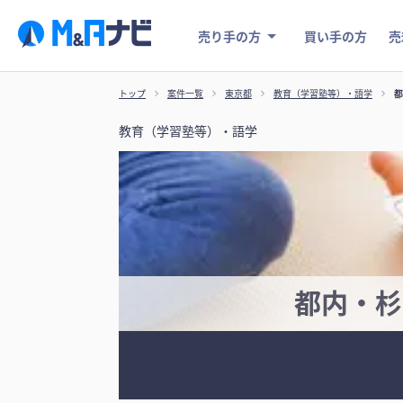
売り手の方
買い手の方
売
トップ
案件一覧
東京都
教育（学習塾等）・語学
都
教育（学習塾等）・語学
都内・杉