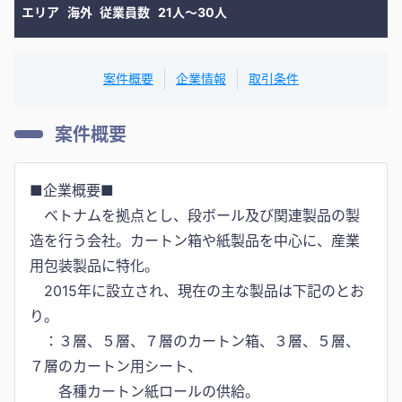
エリア
海外
従業員数
21人〜30人
案件概要
企業情報
取引条件
案件概要
■企業概要■
ベトナムを拠点とし、段ボール及び関連製品の製
造を行う会社。カートン箱や紙製品を中心に、産業
用包装製品に特化。
2015年に設立され、現在の主な製品は下記のとお
り。
：３層、５層、７層のカートン箱、３層、５層、
７層のカートン用シート、
各種カートン紙ロールの供給。