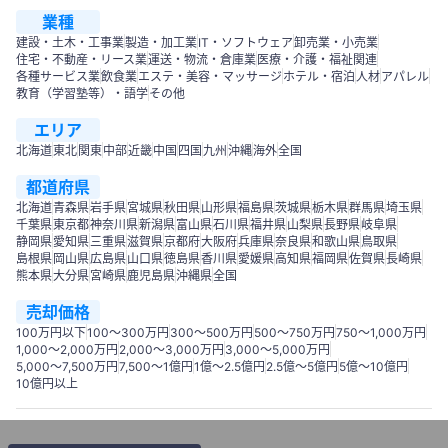
業種
建設・土木・工事業
製造・加工業
IT・ソフトウェア
卸売業・小売業
住宅・不動産・リース業
運送・物流・倉庫業
医療・介護・福祉関連
各種サービス業
飲食業
エステ・美容・マッサージ
ホテル・宿泊
人材
アパレル
教育（学習塾等）・語学
その他
エリア
北海道
東北
関東
中部
近畿
中国
四国
九州
沖縄
海外
全国
都道府県
北海道
青森県
岩手県
宮城県
秋田県
山形県
福島県
茨城県
栃木県
群馬県
埼玉県
千葉県
東京都
神奈川県
新潟県
富山県
石川県
福井県
山梨県
長野県
岐阜県
静岡県
愛知県
三重県
滋賀県
京都府
大阪府
兵庫県
奈良県
和歌山県
鳥取県
島根県
岡山県
広島県
山口県
徳島県
香川県
愛媛県
高知県
福岡県
佐賀県
長崎県
熊本県
大分県
宮崎県
鹿児島県
沖縄県
全国
売却価格
100万円以下
100〜300万円
300〜500万円
500～750万円
750〜1,000万円
1,000～2,000万円
2,000～3,000万円
3,000～5,000万円
5,000～7,500万円
7,500～1億円
1億～2.5億円
2.5億～5億円
5億～10億円
10億円以上