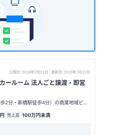
公開日: 2026年7月23日
更新日: 2026年7月23日
カールーム 法人ごと譲渡・即営
歩2分・新橋駅徒歩4分）の商業地域ビル
ームです。 風営法5号許可（ゲ
万円
100万円未満
売上高
人名義で2025年に