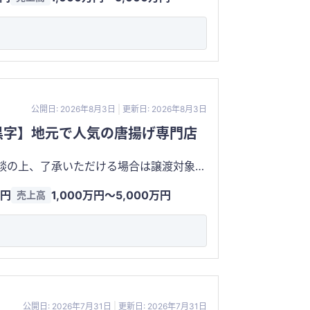
出による認知度と集客力を有しています。 店舗はいずれも少
公開日: 2026年8月3日
更新日: 2026年8月3日
黒字】地元で人気の唐揚げ専門店
相談の上、了承いただける場合は譲渡対象で
（月間） 売上高：約
万円
1,000万円〜5,000万円
売上高
30万
公開日: 2026年7月31日
更新日: 2026年7月31日