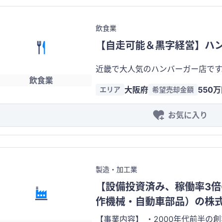
飲食業
【自走可能＆黒字経営】ハ
近畿で大人気のハンバーガー店です。 ・エリア：近畿 ・従業員：5名
飲食業
長・アルバイトは個人に相談の上、
大阪府
550
エリア
希望売却金額
席数：約20席 カウンター、テー
お気に入り
製造・加工業
【設備投資済み、稼働率3
作機械・自動車部品）の株
【事業内容】 ・2000年代前半