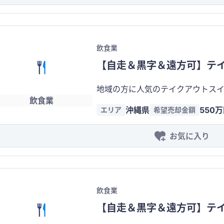
飲食業
【自走＆黒字＆遠方可】テ
地域の方に人気のテイクアウトスイーツ、
飲食業
名 ※個人に相談の上、了承いただける場合は
沖縄県
550
エリア
希望売却金額
・財務状況（月間） 売上高：約10
お気に入り
飲食業
【自走＆黒字＆遠方可】テ