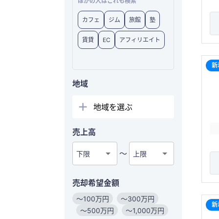
ほかの人はこれも検索
カフェ
ジム
旅館
塾
賃貸
EC
アフィリエイト
新
地域
地域を選ぶ
売上高
〜
下限
上限
売却希望金額
〜100万円
〜300万円
新
〜500万円
〜1,000万円