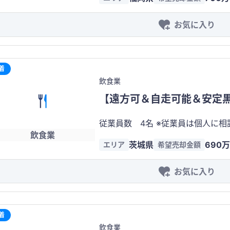
お気に入り
着
飲食業
【遠方可＆自走可能＆安定
従業員数 4名 ※従業員は個人に
飲食業
す 席数 10席 家賃 20万円 客単価 1000円 財務状況
茨城県
690
エリア
希望売却金額
180万 仕入れ：約80万 人件費：約
お気に入り
着
飲食業