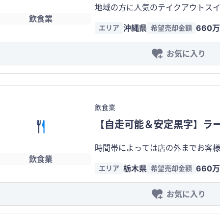
地域の方に人気のテイクアウトスイーツ、
飲食業
名 ※個人に相談の上、了承いただける場合は
沖縄県
660
エリア
希望売却金額
・財務状況（月間） 売上高：約120
お気に入り
飲食業
【自走可能＆安定黒字】ラー
時間帯によっては店の外までお客
飲食業
メン店です。 ・エリア：栃木県 ・従業員：10名 ※アルバイトは個人に相談の
栃木県
660
エリア
希望売却金額
お気に入り