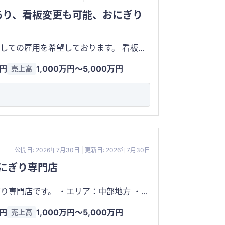
あり、看板変更も可能、おにぎり
しての雇用を希望しております。 看板や
なるおにぎり専門
万円
1,000万円〜5,000万円
売上高
「毎日食べても飽きない、本当に美味し
公開日: 2026年7月30日
更新日: 2026年7月30日
にぎり専門店
・エリア：中部地方 ・従
だける場合は譲渡対象です。 ・テイク
万円
1,000万円〜5,000万円
売上高
アウト専門店です。 ・家賃：10万円 ・客単