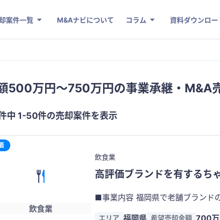
却案件一覧
M&Aナビについて
コラム
資料ダウンロー
額500万円〜750万円の事業承継・M&A
2件中 1-50件の売却案件を表示
着
飲食業
高評価ブランドを有するち
■事業内容 福岡県で老舗ブランド
飲食業
す。 口コミサイトやWEB媒体で
福岡県
700
エリア
希望売却金額