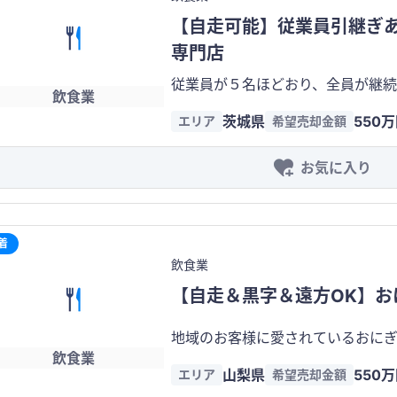
【自走可能】従業員引継ぎ
専門店
従業員が５名ほどおり、全員が継続
飲食業
ブランドをご自身のものへ変更も可能です。 本案件は、単
茨城県
550
エリア
希望売却金額
店ではありません。 
お気に入り
着
飲食業
【自走＆黒字＆遠方OK】お
地域のお客様に愛されているおにぎり専門店です。 
飲食業
業員：1名 ※個人に相談の上、了承いた
山梨県
550
エリア
希望売却金額