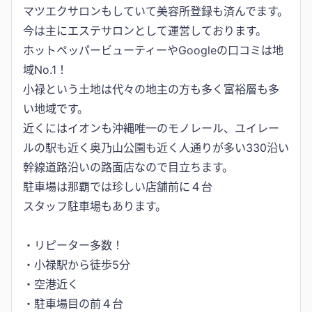
マツエクサロンもしていて美容所登録も済んでます。
今は主にエステサロンとして運営しております。
ホットペッパービューティーやGoogleの口コミは地
域No.1！
小禄という土地は代々の地主の方も多く富裕層も多
い地域です。
近くにはイオンも沖縄唯一のモノレール、ユイレー
ルの駅も近く奥乃山公園も近く人通りが多い330沿い
幹線道路沿いの路面店なので目立ちます。
駐車場は那覇では珍しい店舗前に４台
スタッフ駐車場もあります。
・リピーター多数！
・小禄駅から徒歩5分
・空港近く
・駐車場目の前４台