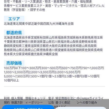
住宅・不動産・リース業
運送・物流・倉庫業
医療・介護・福祉関連
各種サービス業
飲食業
エステ・美容・マッサージ
ホテル・宿泊
人材
アパレル
教育（学習塾等）・語学
その他
エリア
北海道
東北
関東
中部
近畿
中国
四国
九州
沖縄
海外
全国
都道府県
北海道
青森県
岩手県
宮城県
秋田県
山形県
福島県
茨城県
栃木県
群馬県
埼玉県
千葉県
東京都
神奈川県
新潟県
富山県
石川県
福井県
山梨県
長野県
岐阜県
静岡県
愛知県
三重県
滋賀県
京都府
大阪府
兵庫県
奈良県
和歌山県
鳥取県
島根県
岡山県
広島県
山口県
徳島県
香川県
愛媛県
高知県
福岡県
佐賀県
長崎県
熊本県
大分県
宮崎県
鹿児島県
沖縄県
全国
売却価格
100万円以下
100〜300万円
300〜500万円
500～750万円
750〜1,000万円
1,000～2,000万円
2,000～3,000万円
3,000～5,000万円
5,000～7,500万円
7,500～1億円
1億～2.5億円
2.5億～5億円
5億～10億円
10億円以上
利用
個人情報
情報セキュリテ
電子
特定商取引法に
中小M&Aガイドライ
規約
保護方針
ィーポリシー
公告
基づく表記
ンへの取り組み
© 2018 M&Aナビ