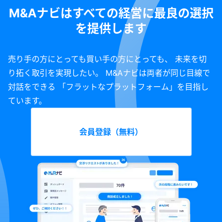
M&Aナビはすべての経営に最良の選択
を提供します
売り手の方にとっても買い手の方にとっても、 未来を切
り拓く取引を実現したい。 M&Aナビは両者が同じ目線で
対話をできる 「フラットなプラットフォーム」を目指し
ています。
会員登録（無料）