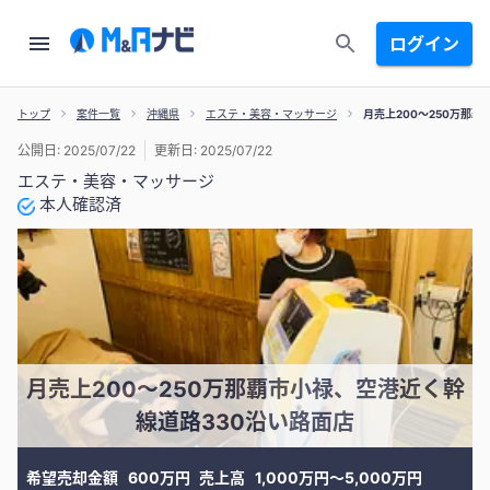
ログイン
トップ
案件一覧
沖縄県
エステ・美容・マッサージ
月売上200〜250万那
公開日: 2025/07/22
更新日: 2025/07/22
エステ・美容・マッサージ
本人確認済
月売上200〜250万那覇市小禄、空港近く幹
線道路330沿い路面店
希望売却金額
600万円
売上高
1,000万円〜5,000万円