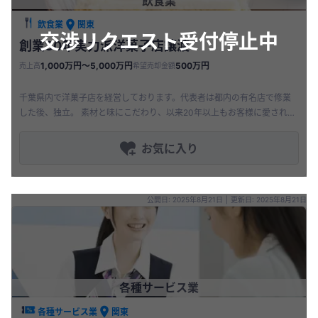
飲食業
飲食業
関東
交渉リクエスト受付停止中
創業30年実力派洋菓子店譲渡
1,000万円〜5,000万円
500万円
売上高
希望売却金額
千葉県内で洋菓子店を経営しております。代表者は都内の有名店で修業
した後、独立。 素材と味にこだわり、以来20年以上もお客様に愛される
洋菓子店を経営して参りました。 生菓子だけではなく焼菓子にも強みを
も
お気に入り
公開日: 2025年8月21日
|
更新日: 2025年8月21日
各種サービス業
各種サービス業
関東