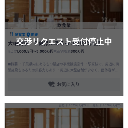
飲食業
飲食業
関東
交渉リクエスト受付停止中
大幅減額 千葉県にあるもつ鍋店の譲渡
1,000万円〜5,000万円
300万円
売上高
希望売却金額
■概要 ・千葉県内にあるもつ鍋店の事業譲渡案件 ・駅直結で、周辺に商
業施設もあるため集客力もあり ・周辺に大型店舗が少なく、団体客が集
まりやすい ・従業員は引継ぎ不可だが、他屋号、仕入先、レシピ
お気に入り
公開日: 2023年7月27日
|
更新日: 2026年2月25日