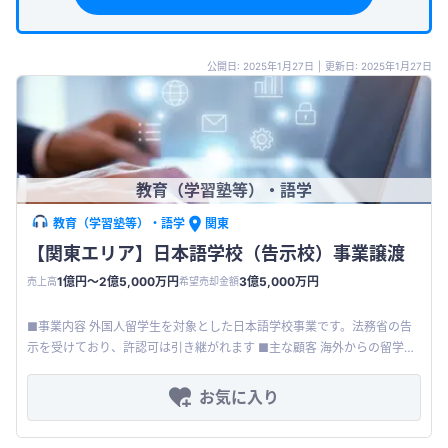
公開日: 2025年1月27日
|
更新日: 2025年1月27日
教育（学習塾等）・語学
教育（学習塾等）・語学
関東
【関東エリア】日本語学校（告示校）事業譲渡
1億円〜2億5,000万円
3億5,000万円
売上高
希望売却金額
■事業内容 外国人留学生を対象とした日本語学校事業です。法務省の告
示を受けており、許認可は引き継がれます ■主な顧客 海外からの留学生
です ■サービス 留学生が日本国内の専門学校や大学へ進学する為
お気に入り