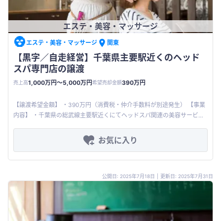
エステ・美容・マッサージ
エステ・美容・マッサージ
関東
【黒字／自走経営】千葉県主要駅近くのヘッド
スパ専門店の譲渡
1,000万円〜5,000万円
390万円
売上高
希望売却金額
【譲渡希望金額】 ・390万円（消費税・仲介手数料が別途発生） 【事業
内容】 ・千葉県の総武線主要駅近くにてヘッドスパ関連の美容サービス
を専門的に提供している 【事業の特徴】 ・ホットペッパー
お気に入り
公開日: 2025年7月18日
|
更新日: 2025年7月31日