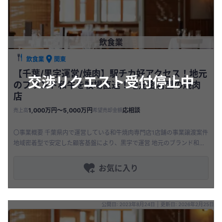
飲食業
飲食業
関東
【千葉/黒字運営/焼肉】駅チカ好アクセス！地元
交渉リクエスト受付停止中
のブランド和牛を牧場直送！地元密着型の焼肉
店
1,000万円〜5,000万円
応相談
売上高
希望売却金額
〇事業概要 千葉県内で運営している和牛焼肉専門店1店舗の事業譲渡案件
地域密着型で安定した顧客基盤により、黒字で運営 地元のブランド和牛
を牧場直送で仕入れており、味や鮮度にこだわったメニュー構成 〇
お気に入り
公開日: 2023年8月24日
|
更新日: 2026年2月25日