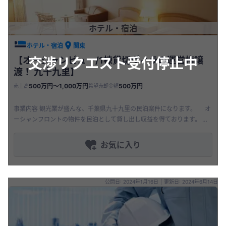
ホテル・宿泊
ホテル・宿泊
関東
交渉リクエスト受付停止中
【オーシャンビュー/1棟貸切ヴィラの運営権譲
渡！ 九十九里】
500万円〜1,000万円
500万円
売上高
希望売却金額
事業内容 観光業が盛んな、千葉県九十九里の民泊案件になります。 オ
ーシャンフロントの物件を民泊として貸し出し収益を得ております。 オ
ーナーはいつでも別荘として無料で宿泊も可能で、利用
お気に入り
公開日: 2024年1月16日
|
更新日: 2024年6月14日