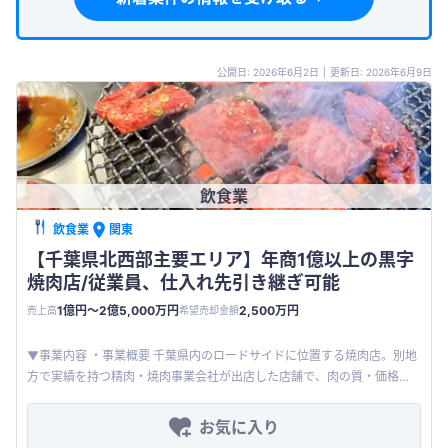
公開日: 2026年6月2日
|
更新日: 2026年6月9日
飲食業
飲食業
関東
【千葉県北西部主要エリア】年商1億以上の黒字
焼肉店/従業員、仕入れ先引き継ぎ可能
1億円〜2億5,000万円
2,500万円
売上高
希望売却金額
▼事業内容 ・事業概要 千葉県内のロードサイドに位置する焼肉店。別地
方で実績を持つ精肉・焼肉事業会社が出店した店舗で、肉の質・価格
帯・接客の良さから地元客に支持されており、月商は安定して黒字を維
持し
お気に入り