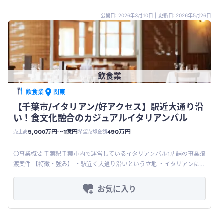
公開日: 2026年3月10日
|
更新日: 2026年5月26日
飲食業
飲食業
関東
【千葉市/イタリアン/好アクセス】駅近大通り沿
い！食文化融合のカジュアルイタリアンバル
5,000万円〜1億円
490万円
売上高
希望売却金額
〇事業概要 千葉県千葉市内で運営しているイタリアンバル1店舗の事業譲
渡案件 【特徴・強み】 ・駅近く大通り沿いという立地 ・イタリアンに必
要な厨房機器を完備しているいるほか、通販事業を展開できる特殊
お気に入り