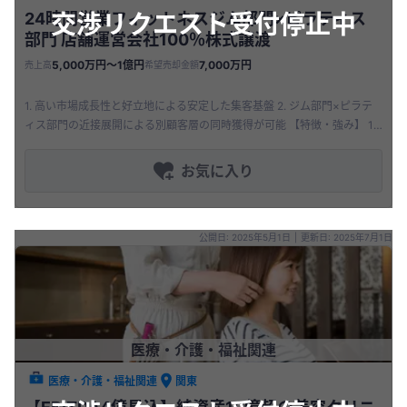
交渉リクエスト受付停止中
24時間営業フィットネスジム部門×ピラティス
部門 店舗運営会社100％株式譲渡
5,000万円〜1億円
7,000万円
売上高
希望売却金額
1. 高い市場成長性と好立地による安定した集客基盤 2. ジム部門×ピラテ
ィス部門の近接展開による別顧客層の同時獲得が可能 【特徴・強み】 1.
高い市場成長性と好立地による安定した集客基盤 2
お気に入り
公開日: 2025年5月1日
|
更新日: 2025年7月1日
医療・介護・福祉関連
医療・介護・福祉関連
関東