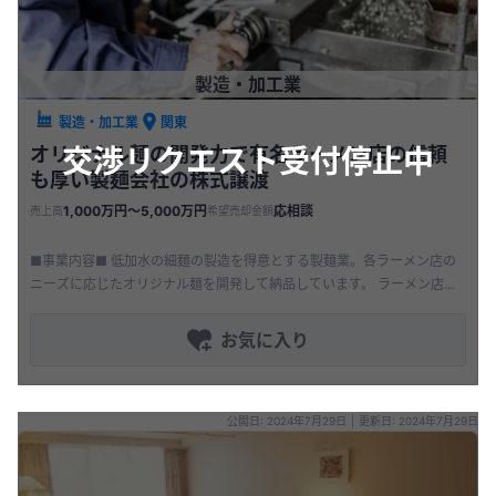
製造・加工業
製造・加工業
関東
交渉リクエスト受付停止中
オリジナル麺の開発力で有名ラーメン店の信頼
も厚い製麺会社の株式譲渡
1,000万円〜5,000万円
応相談
売上高
希望売却金額
■事業内容■ 低加水の細麺の製造を得意とする製麺業。各ラーメン店の
ニーズに応じたオリジナル麺を開発して納品しています。 ラーメン店の
他、中華料理店、洋食店（パスタ）など、様々な飲食店にこだわりの麺
を提
お気に入り
公開日: 2024年7月29日
|
更新日: 2024年7月29日