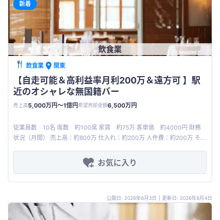
新着
飲食業
飲食業
関東
【自走可能＆高利益率月利200万＆遠方可 】駅
近のオシャレな無国籍バー
5,000万円〜1億円
6,500万円
売上高
希望売却金額
従業員数 10名 席数 約100席 家賃 約75万 客単価 約4000円 財務
状況（月間） 売上高：約800万 仕入れ：約200万 人件費：約200万 その
他家賃等経費：約200万円 営業利益：約2
お気に入り
公開日: 2026年6月3日
|
更新日: 2026年8月4日