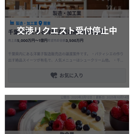
製造・加工業
製造・加工業
関東
交渉リクエスト受付停止中
千葉県内にある洋菓子製造販売店の譲渡
5,000万円〜1億円
3,500万円
売上高
希望売却金額
千葉県内にある洋菓子製造販売店の譲渡案件です。 ・パティシエの作り
出す絶品スイーツが有名で、人気メニューはシュークリーム他。 ・千葉
県の観光ガイドにも記載される、食べログ、グーグル口コミ共に高評価
の
お気に入り
公開日: 2020年2月12日
|
更新日: 2025年10月14日