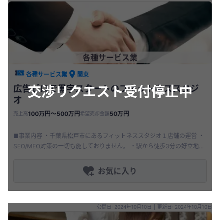
各種サービス業
各種サービス業
関東
交渉リクエスト受付停止中
広告ゼロで黒字スタートのフィットネススタジ
オ
100万円〜500万円
50万円
売上高
希望売却金額
■事業内容 ・千葉県松戸市にあるフィットネススタジオ１店舗の運営 ・
SEO/MEO対策の一切も施しておりません。 ・駅から徒歩3分の好立地の
ため人通りは多いです。 ・従業員はみんな業務委託のインストラ
お気に入り
公開日: 2024年10月10日
|
更新日: 2024年10月10日