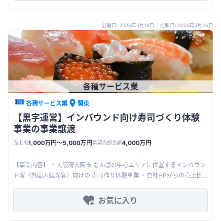
公開日: 2026年3月19日
|
更新日: 2026年5月26日
各種サービス業
各種サービス業
関東
【黒字運営】インバウンド向け寿司づくり体験
事業の事業譲渡
1,000万円〜5,000万円
4,000万円
売上高
希望売却金額
【事業内容】 ・大阪府大阪市 なんばの中心エリアに位置するインバウン
ド客（外国人観光客）向けの 寿司作り体験事業 ・自社HPからの売上比
率が40％を超えており、OTAだけに依存しない集客チャネルを構築
お気に入り