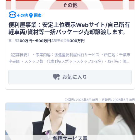
その他
その他
関東
便利屋事業：安定上位表示Webサイト/自己所有
軽車両/資材等一括パッケージ売却譲渡します。
100万円〜500万円
300万円
売上高
希望売却金額
【店舗概要】 ・事業内容：派遣型便利屋代行サービス ・所在地：千葉市
中央区 ・スタッフ数：代表1名(スポットスタッフ2-3名) ・取引先：個人
ユーザー様(70%)/賃貸物件オーナー様(10%)/賃貸
お気に入り
公開日: 2026年6月18日
|
更新日: 2026年6月18日
各種サービス業