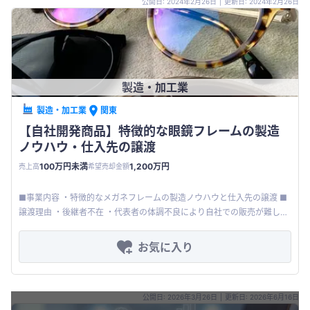
公開日: 2024年2月26日
|
更新日: 2024年2月26日
製造・加工業
製造・加工業
関東
【自社開発商品】特徴的な眼鏡フレームの製造
ノウハウ・仕入先の譲渡
100万円未満
1,200万円
売上高
希望売却金額
■事業内容 ・特徴的なメガネフレームの製造ノウハウと仕入先の譲渡 ■
譲渡理由 ・後継者不在 ・代表者の体調不良により自社での販売が難しい
ため、販売力のある企業や拡大意欲のある企業への譲渡を希望 ■
お気に入り
公開日: 2026年3月26日
|
更新日: 2026年6月16日