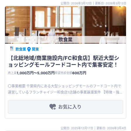
公開日: 2026年3月12日
|
更新日: 2026年3月12日
飲食業
飲食業
関東
【北総地域/商業施設内/FC和食店】駅近大型シ
ョッピングモールフードコート内で集客安定！
1,000万円〜5,000万円
600万円
売上高
希望売却金額
〇事業概要 千葉県内にある大型ショッピングモールのフードコート内で
運営しているフランチャイジー和食店1店舗の事業譲渡案件 【特徴・強
み】 商業施設内の好立地で安定した集客があり、客層も幅が広い 長期
お気に入り
公開日: 2025年12月17日
|
更新日: 2026年3月4日