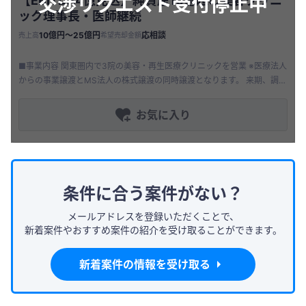
交渉リクエスト受付停止中
【EBITDA4億見込】純資産10億超の美容クリニ
ック理事長・医師継続
10億円〜25億円
応相談
売上高
希望売却金額
■事業内容 関東圏内で3院の美容・再生医療クリニックを営業 ※医療法人
からの事業譲渡とMS法人の株式譲渡の同時譲渡となります。 来期、調整
後EBITDAで4~5億円程度を見込んでおります。 時価純
お気に入り
条件に合う案件がない？
メールアドレスを登録いただくことで、
新着案件やおすすめ案件の紹介を受け取ることができます。
新着案件の情報を受け取る