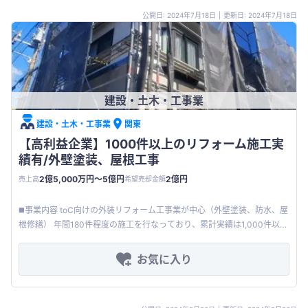
公開日: 2024年7月18日
|
更新日: 2024年7月18日
建設・土木・工事業
建設・土木・工事業
関東
【高利益企業】1000件以上のリフォーム施工実
績有/外壁塗装、屋根工事
2億5,000万円〜5億円
2億円
売上高
希望売却金額
◼️事業内容 toC向けの外装リフォーム工事業が中心（外壁塗装、防水、屋
根修繕） 年間180件程度の施工を行なっており、累計実績は1,000件以
上。顧客からの口コミでも多数高評価をいただいている。 工
お気に入り