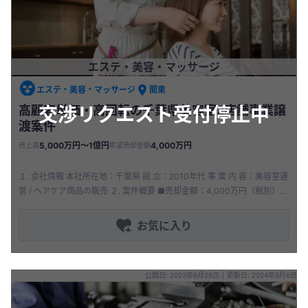
エステ・美容・マッサージ
エステ・美容・マッサージ
関東
交渉リクエスト受付停止中
高顧客単価・高回転の千葉県美容室2店舗事業譲
渡案件
5,000万円〜1億円
4,000万円
売上高
希望売却金額
１. 会社情報 本社所在地：千葉県 設 立：2010年代 事 業 内 容：美容室運
営 / ヘアケア商品の販売 ２. 案件概要 ■売却金額：4,000万円（税別）
■売却形態：事業譲渡 ■譲渡理由：他
お気に入り
公開日: 2023年6月28日
|
更新日: 2024年9月6日