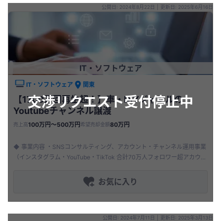
公開日: 2024年8月22日
|
更新日: 2025年6月16日
IT・ソフトウェア
IT・ソフトウェア
関東
交渉リクエスト受付停止中
【1700万回再生超！】車・DIYジャンルの
Youtubeチャンネル譲渡
100万円〜500万円
80万円
売上高
希望売却金額
◆ 事業内容 ・SNSコンサルティング、アカウント・チャンネル運用事業
（インスタグラム・YouTube・TikTok 合計70万人フォロワー超アカウン
トなど多数運用実績有り） ・登録者5万人、8万人Y
お気に入り
公開日: 2024年7月11日
|
更新日: 2025年3月13日