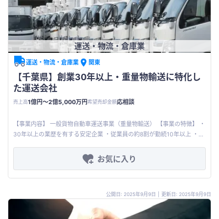
運送・物流・倉庫業
運送・物流・倉庫業
関東
【千葉県】創業30年以上・重量物輸送に特化し
た運送会社
1億円〜2億5,000万円
応相談
売上高
希望売却金額
【事業内容】 一般貨物自動車運送事業（重量物輸送） 【事業の特徴】 ・
30年以上の業歴を有する安定企業 ・従業員の約8割が勤続10年以上 ・
No.2の幹部は本件承継に同意済み 【その他希望条件】
お気に入り
公開日: 2025年9月9日
|
更新日: 2025年9月9日