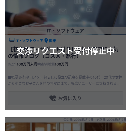
IT・ソフトウェア
IT・ソフトウェア
関東
交渉リクエスト受付停止中
【初心者可・サポート付き】女性やママに人気
の情報ブログ（コスメ・旅行）
100万円未満
100万円
売上高
希望売却金額
■概要 旅行やコスメ、暮らしに役立つ記事を掲載中の10代・20代の女性
から小さなお子さんを持つママ層まで、幅広いユーザーに支持される女
性向けアフィリエイトブログです。 開設2ヶ月で収益化し、検索上位キ
お気に入り
公開日: 2026年3月9日
|
更新日: 2026年6月3日