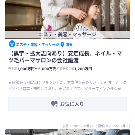
エステ・美容・マッサージ
エステ・美容・マッサージ
関東
【黒字・拡大志向あり】安定成長、ネイル・マ
ツ毛パーマサロンの会社譲渡
1,000万円〜5,000万円
1,200万円
売上高
希望売却金額
★経験あるM&Aコンサルタントが、本案件を進めています★ オーナーが
バリバリ営業・施術しており、安定黒字です。 グループインの様な売却
先を探しています。 オーナーは、過去20年以上ネイルサロンを経営
お気に入り
公開日: 2025年12月2日
|
更新日: 2025年12月2日