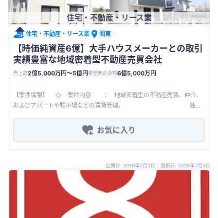
住宅・不動産・リース業
住宅・不動産・リース業
関東
【時価純資産6億】大手ハウスメーカーとの取引
実績豊富な地域密着型不動産売買会社
2億5,000万円〜5億円
6億5,000万円
売上高
希望売却金額
【案件情報】 ◇ 案件内容 ： 地域密着型の不動産売買、仲介、
およびアパートや駐車場などの賃貸管理。 独自
の仕入れ・バリューアップに強みを持つ高収益企業 ◇ 所在
地 ：
お気に入り
公開日: 2026年7月3日
|
更新日: 2026年7月3日