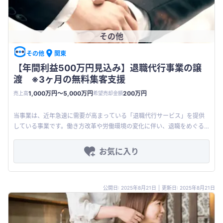
その他
その他
関東
【年間利益500万円見込み】退職代行事業の譲
渡 ※3ヶ月の無料集客支援
1,000万円〜5,000万円
200万円
売上高
希望売却金額
当事業は、近年急速に需要が高まっている「退職代行サービス」を提供
している事業です。働き方改革や労働環境の変化に伴い、退職をめぐる
トラブルや精神的負担を抱える労働者は年々増加傾向にあります。円滑
に職場を
お気に入り
公開日: 2025年8月21日
|
更新日: 2025年8月21日