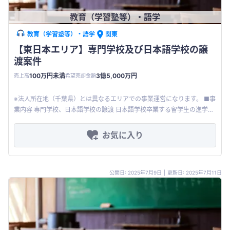
教育（学習塾等）・語学
教育（学習塾等）・語学
関東
【東日本エリア】専門学校及び日本語学校の譲
渡案件
100万円未満
3億5,000万円
売上高
希望売却金額
※法人所在地（千葉県）とは異なるエリアでの事業運営になります。 ■事
業内容 専門学校、日本語学校の譲渡 日本語学校卒業する留学生の進学先
として、ノンストップで学生のフォローが可能となる ■主な顧客
お気に入り
公開日: 2025年7月9日
|
更新日: 2025年7月11日