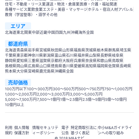
住宅・不動産・リース業
運送・物流・倉庫業
医療・介護・福祉関連
各種サービス業
飲食業
エステ・美容・マッサージ
ホテル・宿泊
人材
アパレル
教育（学習塾等）・語学
その他
エリア
北海道
東北
関東
中部
近畿
中国
四国
九州
沖縄
海外
全国
都道府県
北海道
青森県
岩手県
宮城県
秋田県
山形県
福島県
茨城県
栃木県
群馬県
埼玉県
千葉県
東京都
神奈川県
新潟県
富山県
石川県
福井県
山梨県
長野県
岐阜県
静岡県
愛知県
三重県
滋賀県
京都府
大阪府
兵庫県
奈良県
和歌山県
鳥取県
島根県
岡山県
広島県
山口県
徳島県
香川県
愛媛県
高知県
福岡県
佐賀県
長崎県
熊本県
大分県
宮崎県
鹿児島県
沖縄県
全国
売却価格
100万円以下
100〜300万円
300〜500万円
500～750万円
750〜1,000万円
1,000～2,000万円
2,000～3,000万円
3,000～5,000万円
5,000～7,500万円
7,500～1億円
1億～2.5億円
2.5億～5億円
5億～10億円
10億円以上
利用
個人情報
情報セキュリテ
電子
特定商取引法に
中小M&Aガイドライ
規約
保護方針
ィーポリシー
公告
基づく表記
ンへの取り組み
© 2018 M&Aナビ