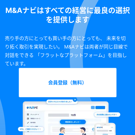
M&Aナビはすべての経営に最良の選択
を提供します
売り手の方にとっても買い手の方にとっても、 未来を切
り拓く取引を実現したい。 M&Aナビは両者が同じ目線で
対話をできる 「フラットなプラットフォーム」を目指し
ています。
会員登録（無料）