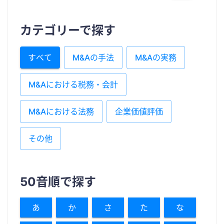
カテゴリーで探す
すべて
M&Aの手法
M&Aの実務
M&Aにおける税務・会計
M&Aにおける法務
企業価値評価
その他
50音順で探す
あ
か
さ
た
な