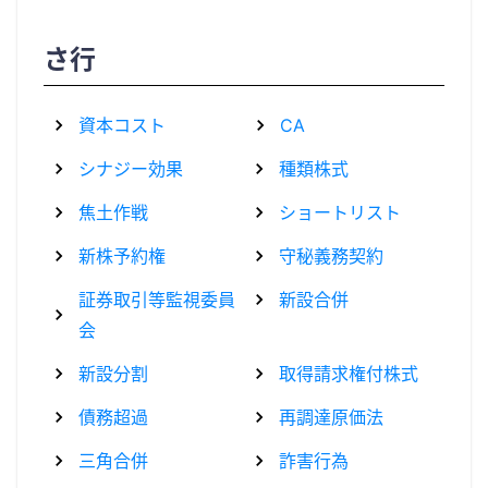
さ行
資本コスト
CA
シナジー効果
種類株式
焦土作戦
ショートリスト
新株予約権
守秘義務契約
証券取引等監視委員
新設合併
会
新設分割
取得請求権付株式
債務超過
再調達原価法
三角合併
詐害行為