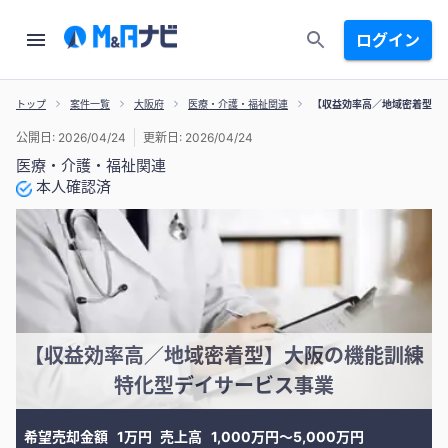
ログイン
トップ
案件一覧
大阪府
医療・介護・福祉関連
【収益効率高／地域密着型】
公開日: 2026/04/24
更新日: 2026/04/24
医療・介護・福祉関連
本人確認済
【収益効率高／地域密着型】大阪の機能訓練
特化型デイサービス事業
希望売却金額
1万円
売上高
1,000万円〜5,000万円