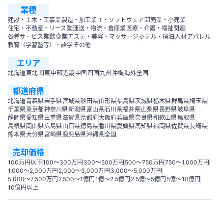
業種
建設・土木・工事業
製造・加工業
IT・ソフトウェア
卸売業・小売業
住宅・不動産・リース業
運送・物流・倉庫業
医療・介護・福祉関連
各種サービス業
飲食業
エステ・美容・マッサージ
ホテル・宿泊
人材
アパレル
教育（学習塾等）・語学
その他
エリア
北海道
東北
関東
中部
近畿
中国
四国
九州
沖縄
海外
全国
都道府県
北海道
青森県
岩手県
宮城県
秋田県
山形県
福島県
茨城県
栃木県
群馬県
埼玉県
千葉県
東京都
神奈川県
新潟県
富山県
石川県
福井県
山梨県
長野県
岐阜県
静岡県
愛知県
三重県
滋賀県
京都府
大阪府
兵庫県
奈良県
和歌山県
鳥取県
島根県
岡山県
広島県
山口県
徳島県
香川県
愛媛県
高知県
福岡県
佐賀県
長崎県
熊本県
大分県
宮崎県
鹿児島県
沖縄県
全国
売却価格
100万円以下
100〜300万円
300〜500万円
500～750万円
750〜1,000万円
1,000～2,000万円
2,000～3,000万円
3,000～5,000万円
5,000～7,500万円
7,500～1億円
1億～2.5億円
2.5億～5億円
5億～10億円
10億円以上