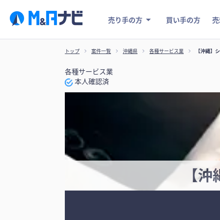
売り手の方
買い手の方
売
トップ
案件一覧
沖縄県
各種サービス業
【沖縄】シ
各種サービス業
本人確認済
【沖