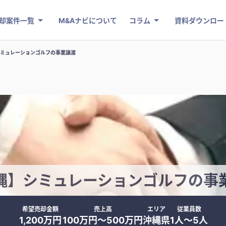
却案件一覧
M&Aナビについて
コラム
資料ダウンロー
ミュレーションゴルフの事業譲渡
縄】シミュレーションゴルフの事
希望売却金額
売上高
エリア
従業員数
1,200万円
100万円〜500万円
沖縄県
1人〜5人