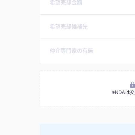
希望売却金額
希望売却候補先
仲介専門家の有無
※NDA