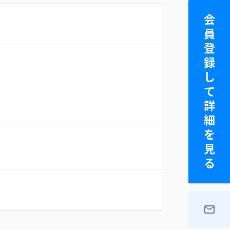
会
員
登
録
し
て
詳
細
を
見
る