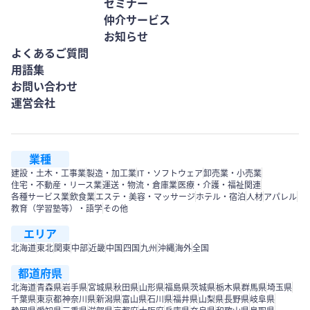
セミナー
仲介サービス
お知らせ
よくあるご質問
用語集
お問い合わせ
運営会社
業種
建設・土木・工事業
製造・加工業
IT・ソフトウェア
卸売業・小売業
住宅・不動産・リース業
運送・物流・倉庫業
医療・介護・福祉関連
各種サービス業
飲食業
エステ・美容・マッサージ
ホテル・宿泊
人材
アパレル
教育（学習塾等）・語学
その他
エリア
北海道
東北
関東
中部
近畿
中国
四国
九州
沖縄
海外
全国
都道府県
北海道
青森県
岩手県
宮城県
秋田県
山形県
福島県
茨城県
栃木県
群馬県
埼玉県
千葉県
東京都
神奈川県
新潟県
富山県
石川県
福井県
山梨県
長野県
岐阜県