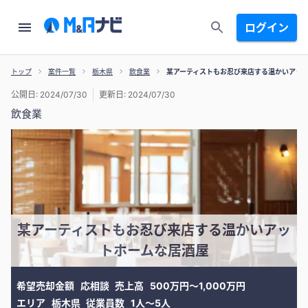
ログイン
トップ
案件一覧
栃木県
飲食業
某アーティストもお忍び来店する温かいアッ
公開日: 2024/07/30
更新日: 2024/07/30
飲食業
某アーティストもお忍び来店する温かいアッ
トホームな居酒屋
希望売却金額
応相談
売上高
500万円〜1,000万円
エリア
栃木県
従業員数
1人〜5人