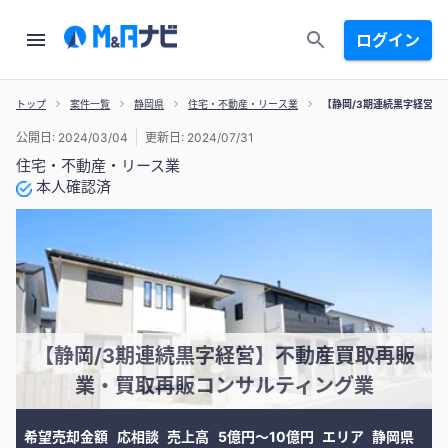
ログイン
トップ
案件一覧
静岡県
住宅・不動産・リース業
【静岡/3期連続黒字経営
公開日: 2024/03/04
更新日: 2024/07/31
住宅・不動産・リース業
本人確認済
【静岡/3期連続黒字経営】不動産買取再販
業・買取再販コンサルティング業
希望売却金額
応相談
売上高
5億円〜10億円
エリア
静岡県