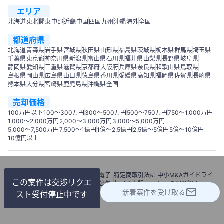
エリア
北海道
東北
関東
中部
近畿
中国
四国
九州
沖縄
海外
全国
都道府県
北海道
青森県
岩手県
宮城県
秋田県
山形県
福島県
茨城県
栃木県
群馬県
埼玉県
千葉県
東京都
神奈川県
新潟県
富山県
石川県
福井県
山梨県
長野県
岐阜県
静岡県
愛知県
三重県
滋賀県
京都府
大阪府
兵庫県
奈良県
和歌山県
鳥取県
島根県
岡山県
広島県
山口県
徳島県
香川県
愛媛県
高知県
福岡県
佐賀県
長崎県
熊本県
大分県
宮崎県
鹿児島県
沖縄県
全国
売却価格
100万円以下
100〜300万円
300〜500万円
500～750万円
750〜1,000万円
1,000～2,000万円
2,000～3,000万円
3,000～5,000万円
5,000～7,500万円
7,500～1億円
1億～2.5億円
2.5億～5億円
5億～10億円
10億円以上
利用
個人情報
情報セキュリテ
電子
特定商取引法に
中小M&Aガイドライ
この案件は交渉リクエ
規約
保護方針
ィーポリシー
公告
基づく表記
ンへの取り組み
新着案件を受け取る
© 2018 M&Aナビ
スト受付停止中です