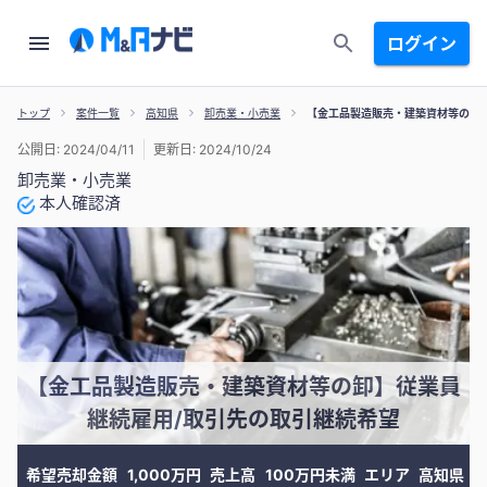
ログイン
トップ
案件一覧
高知県
卸売業・小売業
【金工品製造販売・建築資材等の卸
公開日: 2024/04/11
更新日: 2024/10/24
卸売業・小売業
本人確認済
【金工品製造販売・建築資材等の卸】従業員
継続雇用/取引先の取引継続希望
希望売却金額
1,000万円
売上高
100万円未満
エリア
高知県