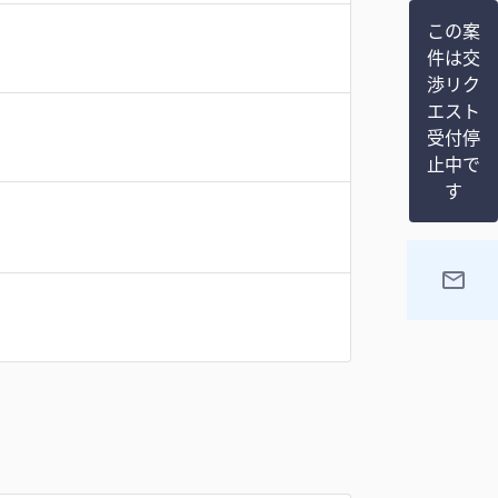
この案
件は交
渉リク
エスト
受付停
止中で
す