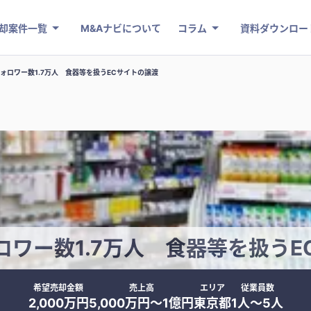
却案件一覧
M&Aナビについて
コラム
資料ダウンロー
ォロワー数1.7万人 食器等を扱うECサイトの譲渡
ロワー数1.7万人 食器等を扱うE
希望売却金額
売上高
エリア
従業員数
2,000万円
5,000万円〜1億円
東京都
1人〜5人