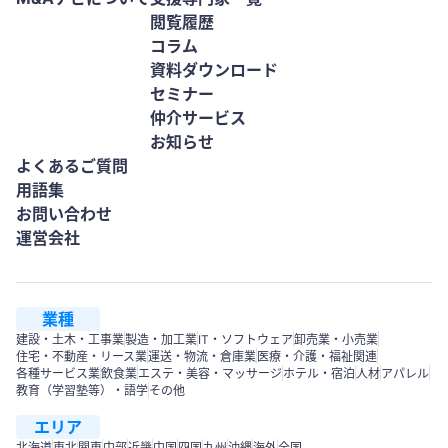
閲覧履歴
コラム
資料ダウンロード
セミナー
仲介サービス
お知らせ
よくあるご質問
用語集
お問い合わせ
運営会社
業種
建設・土木・工事業
製造・加工業
IT・ソフトウェア
卸売業・小売業
住宅・不動産・リース業
運送・物流・倉庫業
医療・介護・福祉関連
各種サービス業
飲食業
エステ・美容・マッサージ
ホテル・宿泊
人材
アパレル
教育（学習塾等）・語学
その他
エリア
北海道
東北
関東
中部
近畿
中国
四国
九州
沖縄
海外
全国