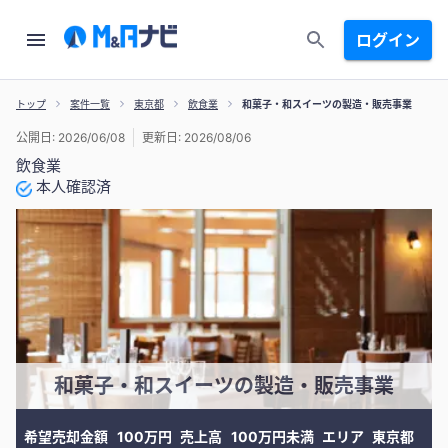
ログイン
トップ
案件一覧
東京都
飲食業
和菓子・和スイーツの製造・販売事業
公開日: 2026/06/08
更新日: 2026/08/06
飲食業
本人確認済
和菓子・和スイーツの製造・販売事業
希望売却金額
100万円
売上高
100万円未満
エリア
東京都