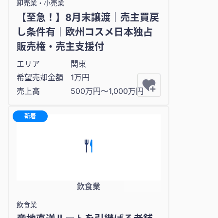
卸売業・小売業
【至急！】8月末譲渡｜売主買戻
し条件有｜欧州コスメ日本独占
販売権・売主支援付
エリア
関東
希望売却金額
1万円
売上高
500万円〜1,000万円
新着
飲食業
飲食業