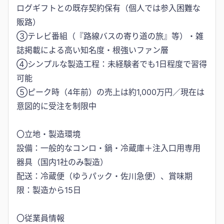
ログギフトとの既存契約保有（個人では参入困難な
販路）
③テレビ番組（『路線バスの寄り道の旅』等）・雑
誌掲載による高い知名度・根強いファン層
④シンプルな製造工程：未経験者でも1日程度で習得
可能
⑤ピーク時（4年前）の売上は約1,000万円／現在は
意図的に受注を制限中
〇立地・製造環境
設備：一般的なコンロ・鍋・冷蔵庫＋注入口用専用
器具（国内1社のみ製造）
配送：冷蔵便（ゆうパック・佐川急便）、賞味期
限：製造から15日
〇従業員情報